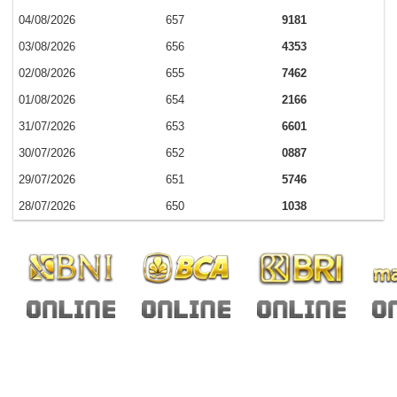
04/08/2026
657
9181
03/08/2026
656
4353
02/08/2026
655
7462
01/08/2026
654
2166
31/07/2026
653
6601
30/07/2026
652
0887
29/07/2026
651
5746
28/07/2026
650
1038